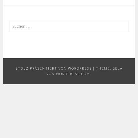
Suchen
nach:
STOLZ PRÄSENTIERT VON WORDPRESS
|
THEME: SELA
VON
WORDPRESS.COM
.